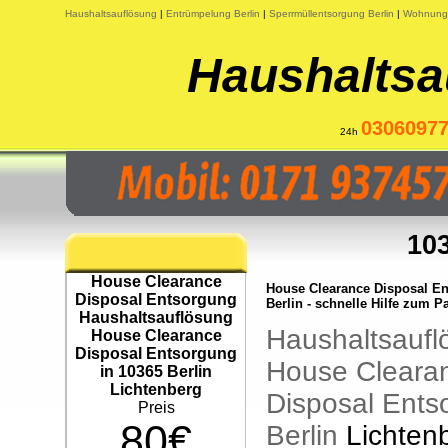
Haushaltsauflösung
|
Entrümpelung Berlin
|
Sperrmüllentsorgung Berlin
|
Wohnungs
Haushaltsa
0306097
24h
103
House Clearance
House Clearance Disposal E
Disposal Entsorgung
Berlin - schnelle Hilfe zum P
Haushaltsauflösung
Haushaltsaufl
House Clearance
Disposal Entsorgung
House Cleara
in 10365 Berlin
Lichtenberg
Disposal Ents
Preis
80€
Berlin
Lichten