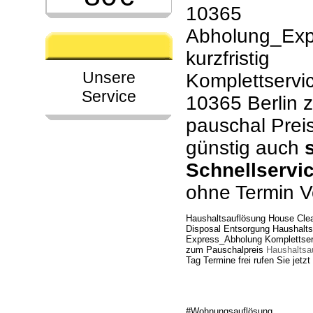
10365
Abholung_Exp
kurzfristig
Unsere
Komplettservic
Service
10365 Berlin 
pauschal Prei
günstig auch
Schnellservi
ohne Termin V
Haushaltsauflösung House Clea
Disposal Entsorgung Haushalts
Express_Abholung Komplettserv
zum Pauschalpreis
Haushaltsa
Tag Termine frei rufen Sie jetz
#Wohnungsauflösung