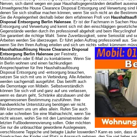
Nerven, sich damit wegen ein paar Haushaltsgegenständen detailliert ausei
Umweltgerechte House Clearance Disposal Entsorgung und Verwertung sind
denen Sie sich strafbar machen können, wenn Sie sich nicht an die Bestimm
Sie die Angelegenheit deshalb lieber dem erfahrenen Profi von
Haushaltsauf
Disposal Entsorgung Berlin Halensee
. Er ist der Fachmann in Sachen Hou
Entsorgung und Verwertung und kennt sich mit den einschlägigen gesetzlich
Gegenstände werden durch ihn professionell abgeholt und beim Recyclinghof v
Sie garantiert die richtige Wahl. Seine Zuverlässigkeit, seine Seriosität und s
Arbeiten werden Sie überzeugen. Er führt jeden Auftrag professionell aus. Sie
wenn Sie ihm Ihren Auftrag erteilen und sich um nichts selbst kümmern müs
Haushaltsauflösung House Clearance Disposal
Entsorgung Berlin Halensee
per Festnetz,
Mobiltelefon oder E-Mail zu kontaktieren. Wenn Sie
in Berlin wohnen und einen fachkundigen
Ansprechpartner für Ihre Haushaltsauflösung
Disposal Entsorgung und -entsorgung brauchen,
setzen Sie sich mit uns in Verbindung. Alle Arbeiten
werden sachgemäß ausgeführt. Das betrifft auch
die Demontage von Möbeln. Selbstverständlich
können Sie sich voll und ganz auf uns verlassen,
wenn es darum geht, Schränke abzubauen und der
angemessenen Bestimmung zuzuführen. Ihre
handwerkliche Unterstützung benötigen wir nicht.
Wir kümmern uns um alles allein. Rufen Sie auch
an oder schreiben Sie eine Mailnachricht, wenn Sie
nicht wissen, wohin Sie mit den Laminatresten der
letzten Fußbodenrenovierung sollen. Oder möchten
Sie nur die unbrauchbar gewordene Auslegeware,
verschlissene Teppiche und betagte Läufer loswerden? Kann es sein, dass d
Spielsachen der Kinder viel Platz in Anspruch nehmen, den Sie viel lieber a