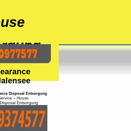
ouse
orgung
learance
Halensee
ance Disposal Entsorgung
 Service – House
Disposal Entsorgung