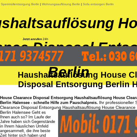
|
Sperrmüllentsorgung Berlin
|
Wohnungsauflösung Berlin
|
Sofa entsorgen Berlin
shaltsauflösung H
Jetzt anrufen
24h
ance Disposal Ents
Berlin
Haushaltsauflösung House C
Disposal Entsorgung Berlin 
House Clearance Disposal Entsorgung Haushaltsauflösung House Clear
Ihr professioneller
Berlin Halensee - schnelle Hilfe zum Pauschalpreis.
Clearance Disposal Entsorgung Haushaltsauflösung House Clearance 
Berlin Halensee
Geht es
Ihnen auch so? Im Laufe der
Jahre haben sich Gegenstände
in Ihrem häuslichen Umfeld
angesammelt, die ihre beste
Zeit hinter sich haben und