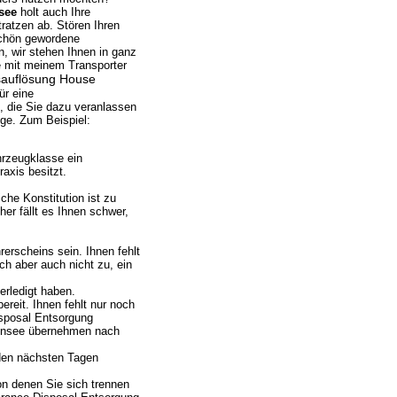
see
holt auch Ihre
ratzen ab. Stören Ihren
schön gewordene
, wir stehen Ihnen in ganz
e mit meinem Transporter
sauflösung House
ür eine
, die Sie dazu veranlassen
ige. Zum Beispiel:
hrzeugklasse ein
axis besitzt.
che Konstitution ist zu
er fällt es Ihnen schwer,
rscheins sein. Ihnen fehlt
ich aber auch nicht zu, ein
erledigt haben.
reit. Ihnen fehlt nur noch
isposal Entsorgung
lensee übernehmen nach
den nächsten Tagen
on denen Sie sich trennen