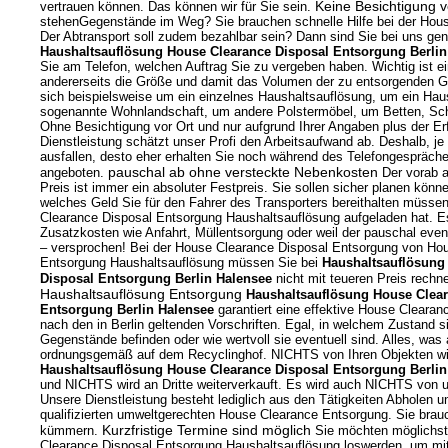
Keine Besichtigung v
vertrauen können. Das können wir für Sie sein.
stehenGegenstände im Weg? Sie brauchen schnelle Hilfe bei der Hou
Der Abtransport soll zudem bezahlbar sein? Dann sind Sie bei uns gena
Haushaltsauflösung House Clearance Disposal Entsorgung Berlin
Sie am Telefon, welchen Auftrag Sie zu vergeben haben. Wichtig ist ei
andererseits die Größe und damit das Volumen der zu entsorgenden 
sich beispielsweise um ein einzelnes Haushaltsauflösung, um ein Hau
sogenannte Wohnlandschaft, um andere Polstermöbel, um Betten, Sc
Ohne Besichtigung vor Ort und nur aufgrund Ihrer Angaben plus der Erf
Dienstleistung schätzt unser Profi den Arbeitsaufwand ab. Deshalb, je
ausfallen, desto eher erhalten Sie noch während des Telefongespräche
pauschal ab ohne versteckte Nebenkosten
angeboten.
Der vorab 
Preis ist immer ein absoluter Festpreis. Sie sollen sicher planen kön
welches Geld Sie für den Fahrer des Transporters bereithalten müsse
Clearance Disposal Entsorgung Haushaltsauflösung aufgeladen hat. Es 
Zusatzkosten wie Anfahrt, Müllentsorgung oder weil der pauschal even
– versprochen! Bei der House Clearance Disposal Entsorgung von Ho
Entsorgung Haushaltsauflösung müssen Sie bei
Haushaltsauflösung
Disposal Entsorgung Berlin Halensee
nicht mit teueren Preis rechn
Haushaltsauflösung Entsorgung
Haushaltsauflösung House Clear
Entsorgung Berlin Halensee
garantiert eine effektive House Cleara
nach den in Berlin geltenden Vorschriften. Egal, in welchem Zustand s
Gegenstände befinden oder wie wertvoll sie eventuell sind. Alles, was 
ordnungsgemäß auf dem Recyclinghof. NICHTS von Ihren Objekten wi
Haushaltsauflösung House Clearance Disposal Entsorgung Berlin
und NICHTS wird an Dritte weiterverkauft. Es wird auch NICHTS von
Unsere Dienstleistung besteht lediglich aus den Tätigkeiten Abholen u
qualifizierten umweltgerechten House Clearance Entsorgung. Sie brau
Kurzfristige Termine sind möglich
kümmern.
Sie möchten möglichst 
Clearance Disposal Entsorgung Haushaltsauflösung loswerden, um mit