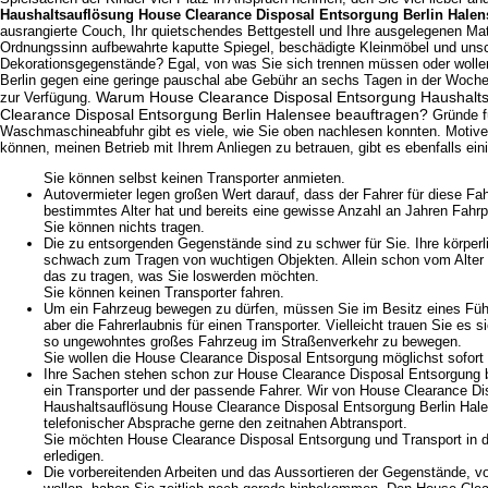
Haushaltsauflösung House Clearance Disposal Entsorgung Berlin Halen
ausrangierte Couch, Ihr quietschendes Bettgestell und Ihre ausgelegenen Mat
Ordnungssinn aufbewahrte kaputte Spiegel, beschädigte Kleinmöbel und un
Dekorationsgegenstände? Egal, von was Sie sich trennen müssen oder wollen
Berlin gegen eine geringe pauschal abe Gebühr an sechs Tagen in der Woch
Warum House Clearance Disposal Entsorgung Haushalt
zur Verfügung.
Clearance Disposal Entsorgung Berlin Halensee beauftragen?
Gründe f
Waschmaschineabfuhr gibt es viele, wie Sie oben nachlesen konnten. Motive
können, meinen Betrieb mit Ihrem Anliegen zu betrauen, gibt es ebenfalls ein
Sie können selbst keinen Transporter anmieten.
Autovermieter legen großen Wert darauf, dass der Fahrer für diese Fa
bestimmtes Alter hat und bereits eine gewisse Anzahl an Jahren Fahrpr
Sie können nichts tragen.
Die zu entsorgenden Gegenstände sind zu schwer für Sie. Ihre körperli
schwach zum Tragen von wuchtigen Objekten. Allein schon vom Alter h
das zu tragen, was Sie loswerden möchten.
Sie können keinen Transporter fahren.
Um ein Fahrzeug bewegen zu dürfen, müssen Sie im Besitz eines Führe
aber die Fahrerlaubnis für einen Transporter. Vielleicht trauen Sie es s
so ungewohntes großes Fahrzeug im Straßenverkehr zu bewegen.
Sie wollen die House Clearance Disposal Entsorgung möglichst sofort 
Ihre Sachen stehen schon zur House Clearance Disposal Entsorgung be
ein Transporter und der passende Fahrer. Wir von House Clearance D
Haushaltsauflösung House Clearance Disposal Entsorgung Berlin Ha
telefonischer Absprache gerne den zeitnahen Abtransport.
Sie möchten House Clearance Disposal Entsorgung und Transport in 
erledigen.
Die vorbereitenden Arbeiten und das Aussortieren der Gegenstände, v