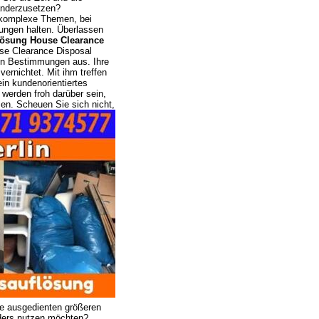
nanderzusetzen?
 komplexe Themen, bei
ungen halten. Überlassen
lösung House Clearance
se Clearance Disposal
en Bestimmungen aus. Ihre
ernichtet. Mit ihm treffen
ein kundenorientiertes
 werden froh darüber sein,
sen.
Scheuen Sie sich nicht,
ie ausgedienten größeren
nders nutzen möchten?