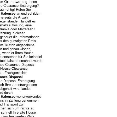
or Ort notwendig
Ihnen
se Clearance Entsorgung?
u richtig! Rufen Sie
 Halensee
an und schildern
nerseits die Anzahl,
Gegenstände. Handelt es
shaltsauflösung, eine
hränke oder Matratzen?
ahrung in dieser
 genauer die Informationen
s den günstigsten Preis
am Telefon abgegebene
nen und genau wissen,
n, wenn er Ihren House
entstehen für Sie keinerlei
tuell falsch berechnet wurde
use Clearance Disposal
 House Clearance
Fachgerechte
en.
ance Disposal
nce Disposal Entsorgung
ich Ihre zu entsorgenden
abgeholt wird, landet
rd durch
 Halensee
weiterverwendet
 uns in Zahlung genommen.
nd Transport zur
chen sich um nichts zu
schnell Ihre alte House
 dem frei werden Platz