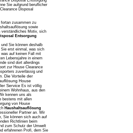
arance Disposal Entsorgung
ne Sie aufgrund beruflicher
 Clearance Disposal
n fortan zusammen zu
ushaltsauflösung sowie
 verständliches Motiv, sich
Disposal Entsorgung
ge und Sie können deshalb
Sie erst einmal, was sich
was auf keinen Fall mit
ten Lebensjahre in einem
de sind dort allerdings
sport zur House Clearance
sporters zuverlässig und
Die Vorteile der
en.
sauflösung House
ler Service
Es ist völlig
, einem Wohnhaus, aus den
Wir kennen uns als
e bestens mit allen
sorgung von House
ich
Haushaltsauflösung
essioneller Partner an. Wir
e, Sie können sich auch auf
enden Richtlinien beim
sind zum Schutz der Umwelt
d erfahrenen Profi, dem Sie