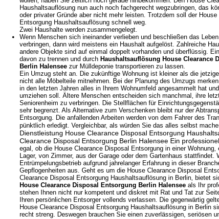
wollen, haben Sie zeitlich noch gerade hinbekommen. Den House Cle
Haushaltsauflösung nun auch noch fachgerecht wegzubringen, das kön
oder privater Gründe aber nicht mehr leisten. Trotzdem soll der House
Entsorgung Haushaltsauflösung schnell weg.
Zwei Haushalte werden zusammengelegt.
Wenn Menschen sich ineinander verlieben und beschließen das Lebe
verbringen, dann wird meistens ein Haushalt aufgelöst. Zahlreiche Ha
andere Objekte sind auf einmal doppelt vorhanden und überflüssig. Ein
davon zu trennen und durch
Haushaltsauflösung House Clearance 
Berlin Halensee
zur Mülldeponie transportieren zu lassen.
Ein Umzug steht an. Die zukünftige Wohnung ist kleiner als die jetzi
nicht alle Möbelteile mitnehmen. Bei der Planung des Umzugs merken 
in den letzten Jahren alles in Ihrem Wohnumfeld angesammelt hat und 
umziehen soll. Ältere Menschen entscheiden sich manchmal, ihre letz
Seniorenheim zu verbringen. Die Stellflächen für Einrichtungsgegenstän
sehr begrenzt. Als Alternative zum Verschenken bleibt nur der Abtran
Entsorgung. Die anfallenden Arbeiten werden von dem Fahrer des Tran
pünktlich erledigt. Vergleichbar, als würden Sie das alles selbst mach
Dienstleistung House Clearance Disposal Entsorgung Haushalt
Clearance Disposal Entsorgung Berlin Halensee
Ein professionel
egal, ob die House Clearance Disposal Entsorgung in einer Wohnung
Lager, von Zimmer, aus der Garage oder dem Gartenhaus stattfindet. 
Entrümpelungsbetrieb aufgrund jahrelanger Erfahrung in dieser Branch
Gepflogenheiten aus. Geht es um die House Clearance Disposal Ent
Clearance Disposal Entsorgung Haushaltsauflösung in Berlin, bietet s
House Clearance Disposal Entsorgung Berlin Halensee
als Ihr prof
stehen Ihnen nicht nur kompetent und diskret mit Rat und Tat zur Seit
Ihren persönlichen Entsorger vollends verlassen. Die gegenwärtig gelt
House Clearance Disposal Entsorgung Haushaltsauflösung in Berlin 
recht streng. Deswegen brauchen Sie einen zuverlässigen, seriösen un