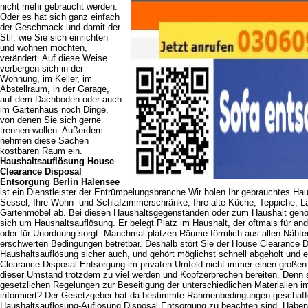
nicht mehr gebraucht werden.
Oder es hat sich ganz einfach
der Geschmack und damit der
Stil, wie Sie sich einrichten
und wohnen möchten,
verändert. Auf diese Weise
verbergen sich in der
Wohnung, im Keller, im
Abstellraum, in der Garage,
auf dem Dachboden oder auch
im Gartenhaus noch Dinge,
von denen Sie sich gerne
trennen wollen. Außerdem
nehmen diese Sachen
kostbaren Raum ein.
Haushaltsauflösung House
Clearance Disposal
Entsorgung Berlin Halensee
ist ein Dienstleister der Entrümpelungsbranche Wir holen Ihr gebrauchtes Hau
Sessel, Ihre Wohn- und Schlafzimmerschränke, Ihre alte Küche, Teppiche, Lä
Gartenmöbel ab. Bei diesen Haushaltsgegenständen oder zum Haushalt gehö
sich um Haushaltsauflösung. Er belegt Platz im Haushalt, der oftmals für an
oder für Unordnung sorgt. Manchmal platzen Räume förmlich aus allen Nähten
erschwerten Bedingungen betretbar. Deshalb stört Sie der House Clearance 
Haushaltsauflösung sicher auch, und gehört möglichst schnell abgeholt und 
Clearance Disposal Entsorgung im privaten Umfeld nicht immer einen großen
dieser Umstand trotzdem zu viel werden und Kopfzerbrechen bereiten. Denn s
gesetzlichen Regelungen zur Beseitigung der unterschiedlichen Materialien 
informiert? Der Gesetzgeber hat da bestimmte Rahmenbedingungen geschaffe
Haushaltsauflösung-Auflösung Disposal Entsorgung zu beachten sind. Haben 