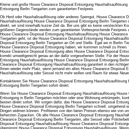
Kleine und große House Clearance Disposal Entsorgung Haushaltsauflösung
Entsorgung Berlin Tiergarten zum garantierten Festpreis.
Ob Herd oder Haushaltsauflösung oder anderes Sperrgut, House Clearance D
Haushaltsauflösung House Clearance Disposal Entsorgung Berlin Tiergarten
direkt, wir sind innerhalb kurzer Zeit da. Bei uns gibt es keine versteckten Ko
größeren Gegenstände werden zum garantierten Vorbesprochende Festpreis 
House Clearance Disposal Entsorgung Haushaltsauflösung House Clearance 
Tiergarten geht, ist die House Clearance Disposal Entsorgung Haushaltsauf
Disposal Entsorgung Berlin Tiergarten an Ort und Stelle. Egal wo in Berlin Ti
House Clearance Disposal Entsorgung haben, wir kommen schnell zu Ihnen. W
House Clearance Disposal Entsorgung alles House Clearance Disposal Ents
korrekt umweltgerecht genau an der dafür vorgesehenen Stelle. Für der Hous
Entsorgung Haushaltsauflösung House Clearance Disposal Entsorgung Berlin 
Clearance Disposal Entsorgung Haushaltsauflösung garantiert in den richtige
Ihnen wieder mehr Platz, wenn jemand ein altes House Clearance Disposal 
Haushaltsauflösung oder Sessel nicht mehr wollen und Raum für etwas Neue
Kontaktieren Sie House Clearance Disposal Entsorgung Haushaltsauflösung
Entsorgung Berlin Tiergarten sofort direkt.
Wenn Sie House Clearance Disposal Entsorgung Haushaltsauflösung House 
Entsorgung in Berlin Tiergarten möchten oder eine Wohnung entrümpeln, ko
besten direkt sofort. Wir sorgen dafür, das House Clearance Disposal Entso
House Clearance Disposal Entsorgung Berlin Tiergarten schnell, umgehend e
Dingen widmen können. Profitieren von den fairen Preisen ebenso wie von un
beherzten Zupacken. Ob alte House Clearance Disposal Entsorgung Haushal
Clearance Disposal Entsorgung Berlin Tiergarten, alte Sessel oder Polsterbe
Disposal Entsorgung Haushaltsauflösung House Clearance Disposal Entsorgun
übernimmt House Clearance Disposal Entsorgung Haushaltsauflösung. Wenn S