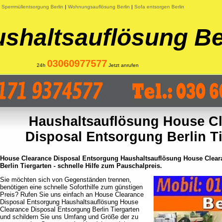
|
Sperrmüllentsorgung Berlin
|
Wohnungsauflösung Berlin
|
Sofa entsorgen Berlin
shaltsauflösung Be
03060977577
24h
Jetzt anrufen
Haushaltsauflösung House C
Disposal Entsorgung Berlin T
House Clearance Disposal Entsorgung Haushaltsauflösung House Clear
Berlin Tiergarten - schnelle Hilfe zum Pauschalpreis.
Sie möchten sich von Gegenständen trennen,
benötigen eine schnelle Soforthilfe zum günstigen
Preis? Rufen Sie uns einfach an House Clearance
Disposal Entsorgung Haushaltsauflösung House
Clearance Disposal Entsorgung Berlin Tiergarten
und schildern Sie uns Umfang und Größe der zu