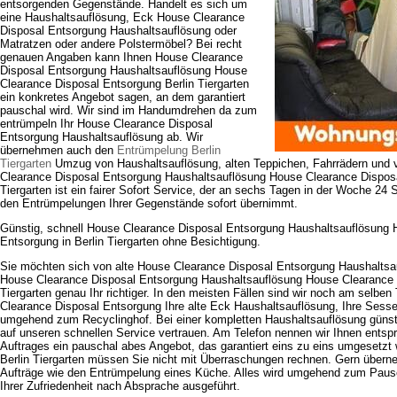
entsorgenden Gegenstände. Handelt es sich um
eine Haushaltsauflösung, Eck House Clearance
Disposal Entsorgung Haushaltsauflösung oder
Matratzen oder andere Polstermöbel? Bei recht
genauen Angaben kann Ihnen House Clearance
Disposal Entsorgung Haushaltsauflösung House
Clearance Disposal Entsorgung Berlin Tiergarten
ein konkretes Angebot sagen, an dem garantiert
pauschal wird. Wir sind im Handumdrehen da zum
entrümpeln Ihr House Clearance Disposal
Entsorgung Haushaltsauflösung ab. Wir
übernehmen auch den
Entrümpelung Berlin
Tiergarten
Umzug von Haushaltsauflösung, alten Teppichen, Fahrrädern und 
Clearance Disposal Entsorgung Haushaltsauflösung House Clearance Disposa
Tiergarten ist ein fairer Sofort Service, der an sechs Tagen in der Woche 24 
den Entrümpelungen Ihrer Gegenstände sofort übernimmt.
Günstig, schnell House Clearance Disposal Entsorgung Haushaltsauflösung 
Entsorgung in Berlin Tiergarten ohne Besichtigung.
Sie möchten sich von alte House Clearance Disposal Entsorgung Haushaltsau
House Clearance Disposal Entsorgung Haushaltsauflösung House Clearance 
Tiergarten genau Ihr richtiger. In den meisten Fällen sind wir noch am selbe
Clearance Disposal Entsorgung Ihre alte Eck Haushaltsauflösung, Ihre Sesse
umgehend zum Recyclinghof. Bei einer kompletten Haushaltsauflösung günst
auf unseren schnellen Service vertrauen. Am Telefon nennen wir Ihnen ents
Auftrages ein pauschal abes Angebot, das garantiert eins zu eins umgesetzt 
Berlin Tiergarten müssen Sie nicht mit Überraschungen rechnen. Gern übern
Aufträge wie den Entrümpelung eines Küche. Alles wird umgehend zum Pausc
Ihrer Zufriedenheit nach Absprache ausgeführt.