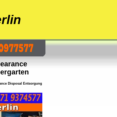
rlin
learance
iergarten
ance Disposal Entsorgung