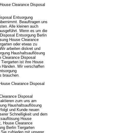
 House Clearance Disposal
isposal Entsorgung
 übernimmt. Beauftragen uns
sten. Alle kleinen auch
ausgeführt. Wenn es um die
Disposal Entsorgung Berlin
lösung House Clearance
ergarten oder etwas zu
ir arbeiten diskret und
orgung Haushaltsauflösung
e Clearance Disposal
Tiergarten ist ihre House
n Händen. Wir verschaffen
Entsorgung
s brauchen.
 House Clearance Disposal
Clearance Disposal
ntaktieren zum uns am
rgung Haushaltsauflösung
rfolgt und Kunde neuen
serer Schnelligkeit und dem
tsauflösung House
tt, House Clearance
g Berlin Tiergarten
ie zufrieden mit unserer