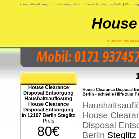
Haushaltsauflösung
|
Entrümpelung Berlin
|
Sperrmüllentsorgung Berlin
|
Wohnungs
House
Haushaltsauflösung Hou
House Clearance
House Clearance Disposal E
Disposal Entsorgung
Berlin - schnelle Hilfe zum P
Haushaltsauflösung
Haushaltsaufl
House Clearance
Disposal Entsorgung
House Cleara
in 12167 Berlin Steglitz
Preis
Disposal Ents
80€
Berlin
Steglitz