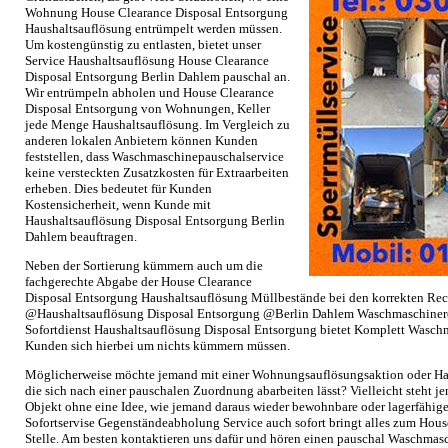
Wohnung House Clearance Disposal Entsorgung
Haushaltsauflösung entrümpelt werden müssen.
Um kostengünstig zu entlasten, bietet unser
Service Haushaltsauflösung House Clearance
Disposal Entsorgung Berlin Dahlem pauschal an.
Wir entrümpeln abholen und House Clearance
Disposal Entsorgung von Wohnungen, Keller
jede Menge Haushaltsauflösung. Im Vergleich zu
anderen lokalen Anbietern können Kunden
feststellen, dass Waschmaschinepauschalservice
keine versteckten Zusatzkosten für Extraarbeiten
erheben. Dies bedeutet für Kunden
Kostensicherheit, wenn Kunde mit
Haushaltsauflösung Disposal Entsorgung Berlin
Dahlem beauftragen.
Neben der Sortierung kümmern auch um die
fachgerechte Abgabe der House Clearance
Disposal Entsorgung Haushaltsauflösung Müllbestände bei den korrekten Rec
@Haushaltsauflösung Disposal Entsorgung @Berlin Dahlem Waschmaschinere
Sofortdienst Haushaltsauflösung Disposal Entsorgung bietet Komplett Wasch
Kunden sich hierbei um nichts kümmern müssen.
Möglicherweise möchte jemand mit einer Wohnungsauflösungsaktion oder Ha
die sich nach einer pauschalen Zuordnung abarbeiten lässt? Vielleicht steht 
Objekt ohne eine Idee, wie jemand daraus wieder bewohnbare oder lagerfähi
Sofortservise Gegenständeabholung Service auch sofort bringt alles zum Hou
Stelle. Am besten kontaktieren uns dafür und hören einen pauschal Waschma